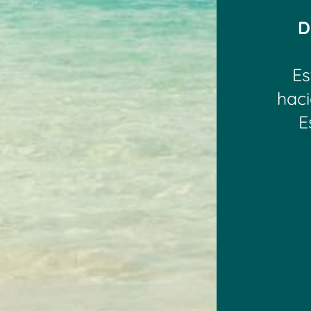
D
Es
haci
E