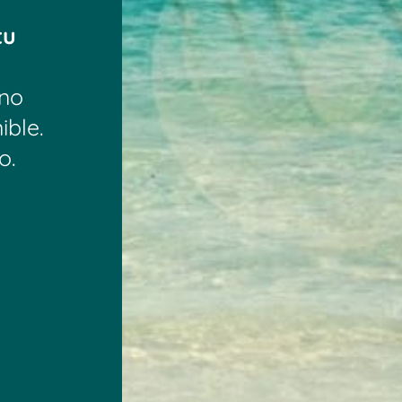
tu
ino
ible.
o.